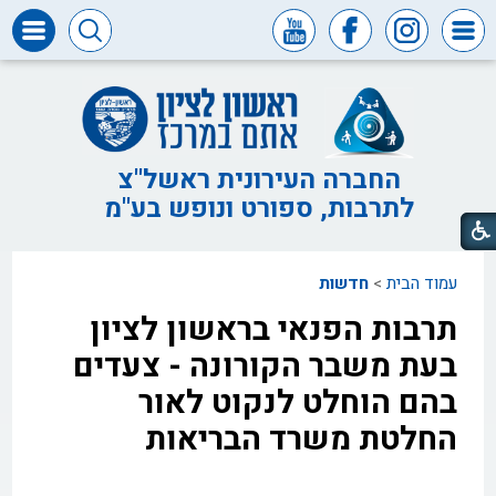
דרושים
ומכרזים
חופש
המידע
החברה העירונית ראשל"צ
לתרבות, ספורט ונופש בע"מ
דבר
ראש
העיר
עמוד הבית
>
חדשות
דבר
המנכ"ל
תרבות הפנאי בראשון לציון
דירקטוריון
בעת משבר הקורונה - צעדים
החברה
בהם הוחלט לנקוט לאור
צור
החלטת משרד הבריאות
קשר