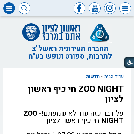
דרושים
ומכרזים
חופש
המידע
החברה העירונית ראשל"צ
לתרבות, ספורט ונופש בע"מ
דבר
ראש
העיר
עמוד הבית
>
חדשות
דבר
המנכ"ל
ZOO NIGHT חי כיף ראשון
דירקטוריון
לציון
החברה
על דבר כזה עוד לא שמעתם!-
ZOO
צור
קשר
NIGHT
חי כיף ראשון לציון