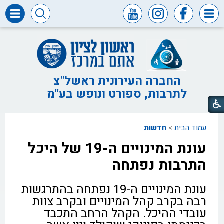
דרושים
ומכרזים
חופש
המידע
החברה העירונית ראשל"צ
לתרבות, ספורט ונופש בע"מ
דבר
ראש
העיר
עמוד הבית
>
חדשות
דבר
המנכ"ל
עונת המינויים ה-19 של היכל
דירקטוריון
התרבות נפתחה
החברה
עונת המינויים ה-19 נפתחה בהתרגשות
צור
קשר
רבה בקרב קהל המינויים ובקרב צוות
עובדי ההיכל. הקהל הרחב התכבד