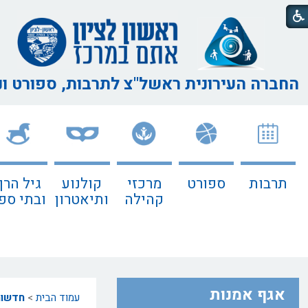
החברה העירונית ראשל"צ
לתרבות, ספורט ו
תרבות
ספורט
מרכזי
קולנוע
גיל הרך
קהילה
ותיאטרון
ובתי ספ
אגף אמנות
עמוד הבית
>
חדשו