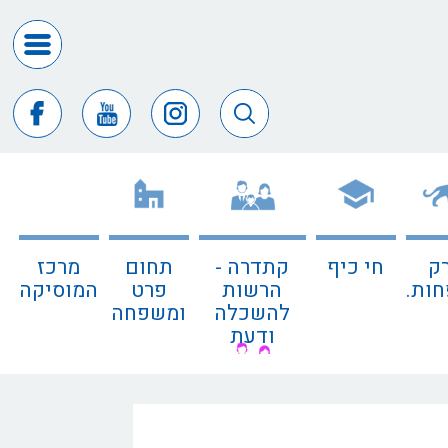
דרושים
ומכרזים
חופש
המידע
דבר
ראש
העיר
ק
חי כיף
קתדרה -
תחום
מרכז
דבר
ות.
הרשות
פרט
המוסיקה
המנכ"ל
להשכלה
ומשפחה
ודעת
דירקטורי
החב
צור