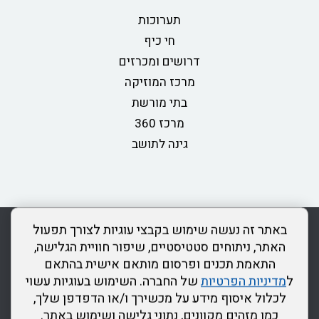
תערוכות
חי כיף
דרושים ומכרזים
מרכז המוזיקה
בתי מורשת
מרכז 360
גינה לתושב
rss
מדיניות פרטיות
מפת אתר
צור קשר
כותר ראשון
באתר זה נעשה שימוש בקבצי עוגיות לצורך תפעול
הצהרת נגישות
האתר, ניתוחים סטטיסטיים, שיפור חוויית הגלישה,
התאמת תכנים ופרסום מותאם אישית בהתאם
דרונט
ל
מדיניות הפרטיות
של החברה. השימוש בעוגיות עשוי
דיגיטל
לכלול איסוף מידע על מכשירך ו/או הדפדפן שלך,
-
כמו מזהים מקוונים, נתוני גלישה ושימוש באתר.