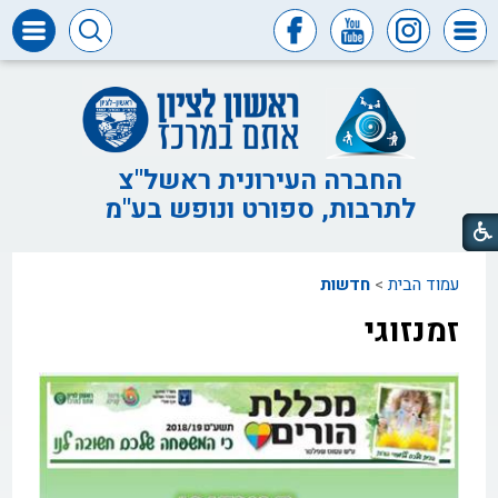
דרושים
ומכרזים
חופש
המידע
החברה העירונית ראשל"צ
לתרבות, ספורט ונופש בע"מ
דבר
ראש
העיר
עמוד הבית
>
חדשות
דבר
המנכ"ל
זמנזוגי
דירקטוריון
החברה
צור
קשר