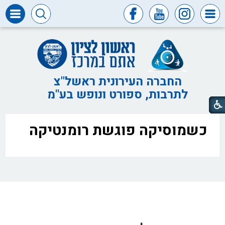
דרושים
ומכרזים
חופש
המידע
החברה העירונית ראשל"צ
לתרבות, ספורט ונופש בע"מ
דבר
ראש
העיר
כשמוסיקה פוגשת רומנטיקה
דבר
המנכ"ל
דירקטוריון
החברה
צור
קשר