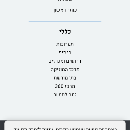
כותר ראשון
כללי
תערוכות
חי כיף
דרושים ומכרזים
מרכז המוזיקה
בתי מורשת
מרכז 360
גינה לתושב
rss
מדיניות פרטיות
מפת אתר
צור קשר
כותר ראשון
באתר זה נעשה שימוש בקבצי עוגיות לצורך תפעול