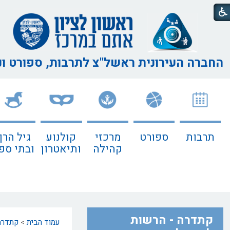
החברה העירונית ראשל"צ
לתרבות, ספורט ו
תרבות
ספורט
מרכזי
קולנוע
גיל הרך
קהילה
ותיאטרון
ובתי ספ
קתדרה - הרשות
עמוד הבית
>
קתדרה