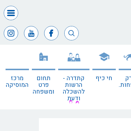
דרושים
ומכרזים
חופש
המידע
דבר
ראש
העיר
ק
חי כיף
קתדרה -
תחום
מרכז
דבר
ות.
הרשות
פרט
המוסיקה
המנכ"ל
להשכלה
ומשפחה
ודעת
דירקטורי
החב
צור