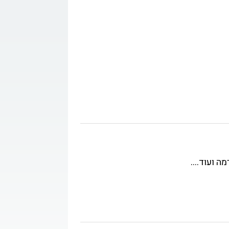
קשר
ה ועוד....