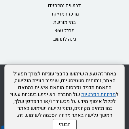
דרושים ומכרזים
מרכז המוזיקה
בתי מורשת
מרכז 360
גינה לתושב
rss
מדיניות פרטיות
מפת אתר
צור קשר
כותר ראשון
באתר זה נעשה שימוש בקבצי עוגיות לצורך תפעול
הצהרת נגישות
האתר, ניתוחים סטטיסטיים, שיפור חוויית הגלישה,
התאמת תכנים ופרסום מותאם אישית בהתאם
דרונט
ל
מדיניות הפרטיות
של החברה. השימוש בעוגיות עשוי
דיגיטל
לכלול איסוף מידע על מכשירך ו/או הדפדפן שלך,
-
כמו מזהים מקוונים, נתוני גלישה ושימוש באתר.
בניית
המשך גלישה באתר מהווה הסכמה לשימוש זה.
אתרים,
הבנתי
בניית