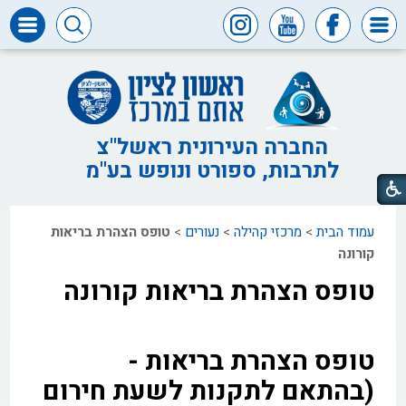
דרושים
ומכרזים
חופש
המידע
החברה העירונית ראשל"צ
לתרבות, ספורט ונופש בע"מ
דבר
ראש
העיר
עמוד הבית
>
מרכזי קהילה
>
נעורים
>
טופס הצהרת בריאות
דבר
המנכ"ל
קורונה
טופס הצהרת בריאות קורונה
דירקטוריון
החברה
צור
טופס הצהרת בריאות -
קשר
(בהתאם לתקנות לשעת חירום