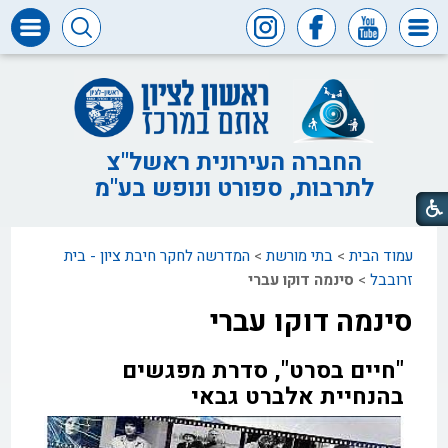
דרושים
ומכרזים
חופש
המידע
החברה העירונית ראשל"צ
לתרבות, ספורט ונופש בע"מ
דבר
ראש
העיר
עמוד הבית
>
בתי מורשת
>
המדרשה לחקר חיבת ציון - בית
דבר
המנכ"ל
זרובבל
>
סינמה דוקו עברי​
סינמה דוקו עברי​
דירקטוריון
החברה
"חיים בסרט", סדרת מפגשים
צור
קשר
בהנחיית אלברט גבאי