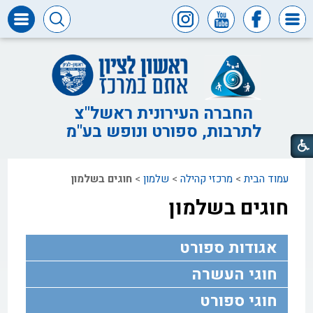
דרושים
ומכרזים
חופש
המידע
החברה העירונית ראשל"צ
לתרבות, ספורט ונופש בע"מ
דבר
ראש
העיר
עמוד הבית
>
מרכזי קהילה
>
שלמון
>
חוגים בשלמון
דבר
המנכ"ל
חוגים בשלמון
דירקטוריון
החברה
אגודות ספורט
צור
חוגי העשרה
קשר
חוגי ספורט