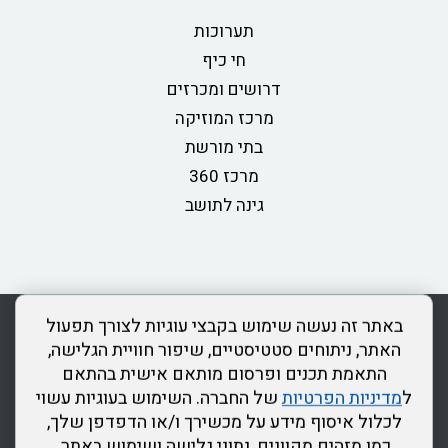
תערוכות
חי כיף
דרושים ומכרזים
מרכז המוזיקה
בתי מורשת
מרכז 360
גינה לתושב
rss
מדיניות פרטיות
מפת אתר
צור קשר
כותר ראשון
באתר זה נעשה שימוש בקבצי עוגיות לצורך תפעול
הצהרת נגישות
האתר, ניתוחים סטטיסטיים, שיפור חוויית הגלישה,
התאמת תכנים ופרסום מותאם אישית בהתאם
דרונט
ל
מדיניות הפרטיות
של החברה. השימוש בעוגיות עשוי
דיגיטל
לכלול איסוף מידע על מכשירך ו/או הדפדפן שלך,
-
כמו מזהים מקוונים, נתוני גלישה ושימוש באתר.