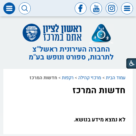
דרושים
ומכרזים
חופש
המידע
החברה העירונית ראשל"צ
לתרבות, ספורט ונופש בע"מ
דבר
ראש
העיר
עמוד הבית
>
מרכזי קהילה
>
רקפות
>
חדשות המרכז
דבר
המנכ"ל
חדשות המרכז
דירקטוריון
החברה
צור
קשר
לא נמצא מידע בנושא.