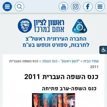
דרושים
ומכרזים
חופש
המידע
החברה העירונית ראשל"צ
לתרבות, ספורט ונופש בע"מ
דבר
ראש
העיר
עמוד הבית
>
"לשון ראשון" - כנס השפה
>
כנס השפה העברית
דבר
המנכ"ל
2011
כנס השפה העברית 2011
דירקטוריון
החברה
כנס השפה-ערב פתיחה
צור
קשר