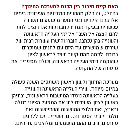
האם קיים חיבור בין הכנס למערכת החינוך?
בהחלט, זה חלק מהתווית המדיניות העירונית בימים
אלו בהם הילדים ובני הנוער מושפעים משירה
עכשווית ובעיקר ממדיות חברתיות אנו רוצים לתת
להם הצצה אל העבר אל ימי העלייה הראשונה
והשנייה בהן נכתבו, חוברו והושרו עשרות רבות של
שירים שמושרים עד היום עם לחנים שמוכרים
ברובם. לכמה מהם קשר ישיר לראשון לציון
שהוקמה בימי העלייה הראשונה, וכולם מספרים את
סיפורה של התקופה.
מערכת החינוך ולשון ראשון משתפים השנה פעולה
במיזם מיוחד: שירי העלייה הראשונה והשנייה.
בעלייה הראשונה נוסדו המושבות הראשונות, וביניהן
ראשון לציון. השירים ליוו את המפעל הציוני בגולה
ובארץ, ואת חלוצי המושבות וההתיישבות ואת
תלמידי בתי הספר והגנים. השירים זכו ללחנים
סוחפים, ורבים מהם מושמעים ומלהיבים עד היום.