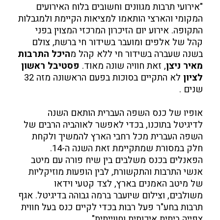
"אירועי תרבות מגוונים וחשובים בלוח האירועים
המקומי והארצי הותאמו למציאות הקיימת ולמגבלות
התקופה. אירוע יום הזיכרון המרכזי המצוין בפני
קהל של אלפים ומועבר בשידור חי ברשת, צולם
בשנה שעברה בשידור חי ללא קהל מ
היכל התרבות
מאיר ניצן
, זאת חוויה שונה מאוד.
פסטיבל ראשון
לציון
לא התקיים בסוכות בפעם הראשונה מזה 32
שנים .
אופיו של כנס השפה העברית הותאם השנה
לדיגיטל בתוכנו, בכדי לאפשר לאוהביה הרבים של
השפה העברית מכל רחבי הארץ להמשיך ולקחת
חלק במסורת שמתקיימת זאת השנה ה-14.
הפאנלים בכנס משלבים בין שיח פורה עם מיטב
אנשי התרבות והתקשורת, לבין הופעות מוזיקליות
של מיטב האמנים בארץ, לצד קטעי וידאו
משולבים, וצילום שיועבר ברמה גבוהה בדיגיטל. אגף
תרבות בחע"ר פעל רבות בכדי לקיים כנס בעל חווית
צפייה ביתית איכותית וחווייתית".