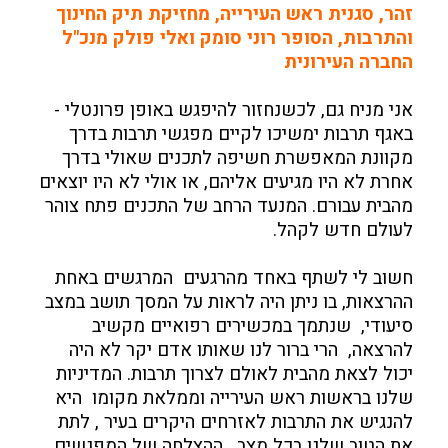
זהר, סגנית ראש העירייה, מחזיקת תיק החינוך
והתרבות, הסופר רוני סומק ואלי פולק מנכ"ל
החברה העירונית
אני מניח גם, לכשנחזור להיפגש באופן פרונטלי -
באגף תרבות ימשיכו לקיים מפגשי תרבות בדרך
מקוונת המאפשרת חשיפה לתכנים שאולי בדרך
אחרת לא היו מגיעים אליהם, או אולי לא היו יוצאים
מהבית עבורם. המנעד הרחב של התכנים פתח צוהר
לעולם חדש לקהל.
חשוב לי לשתף באחד מהרגעים המרגשים באחת
ההרצאות, בו ניתן היה לראות על המסך תושב במצב
סיעודי, שנתמך במכשירים רפואיים מקשיב
להרצאה, הרי ברור לנו שאותו אדם יקר לא היה
יכול לצאת מהבית לאולם לצרוך תרבות. המדיניות
שלנו בראשות ראש העירייה וממלאת מקומו היא
להנגיש את התרבות לאזרחים היקרים בעיר , לתת
את הטוב שלנו בכל מצב . ההצלחה של המפגשים