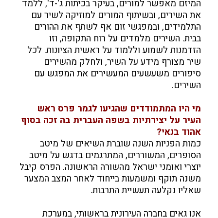
המיזם מאפשר למורים, בעיקר בכיתות ג'-ד', ללמד
את השירים, ובשיתוף המורים למוזיקה לשיר עם
התלמידים, ובמפגשי זום אף לשתף את ההורים
בבית. השירים מלמדים על רוח התקופה, וזו
הזדמנות לשמוע וללמוד על ראשית הציונות. לכל
שיר מצורף מידע על השיר, ולחלק מהשירים
סיפורים משעשעים המעשירים את המפגש עם
השירים.
מי היו המתמודדים שהגיעו לגמר פרס ראש
העיר על יצירתיות בשפה העברית בה זכה בסוף
אהוד בנאי?
כמות הפניות השנה שוברת השיאים של מיטב
הסופרים, המשוררים, המתרגמים בדגש על מיטב
יוצרי ואומני ישראל מהשורה הראשונה. הפרס קיבל
משנה תוקף ומשמעות בייחוד לאחר המצב המצער
שאליו נקלעה תעשיית התרבות.
אנו גאים בחברה העירונית בראשותי, במערכת