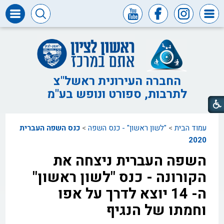
דרושים
ומכרזים
חופש
המידע
החברה העירונית ראשל"צ
לתרבות, ספורט ונופש בע"מ
דבר
ראש
העיר
עמוד הבית
>
"לשון ראשון" - כנס השפה
>
כנס השפה העברית
דבר
המנכ"ל
2020
השפה העברית ניצחה את
דירקטוריון
החברה
הקורונה - כנס "לשון ראשון"
צור
ה- 14 יוצא לדרך על אפו
קשר
וחמתו של הנגיף