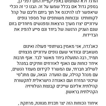
הורגל ולא השתמש באפליקציית הזום לפני כן,
בספק גדול אם בכלל שמעו על זה. הבנו כי זה הכלי
שיאפשר לנו להיכנס אל תוך ביתם וליבם של קהל
לקוחותינו ובכוחות משותפים של מספר גופים
עירוניים יצרו מערך הרצאות ומפגשים מיוחדים בזום
שגם העניק הרגשה של ביחד וגם סייע להפיג את
הבדידות.
כאג'נדה, אני מאמין בשיתופי פעולה ואיגום
משאבים ובוודאי שעם גופים עירוניים מנצחים
תמיד, רבה התועלת ביחד מאשר לבד. אגף תרבות
איחד כוחות עם האגף לאזרחים וותיקים במנהל
לשילוב חברתי, עם המשרד לקידום מעמד הנשים,
עם מנהל קהילה, עם הוועדה הגאה, עם מתנ"סי
שיכוני המזרח ועם האגודה הישראלית לתקשורת
קהילתית אליהם שייכים קבוצות הטלוויזיה
הקהילתית בראשון.
איחוד הכוחות הזה יצר תכנית מגוונת, מרתקת ,