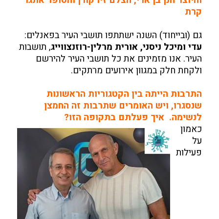
והיוצר חנן בן ארי, הצלם זיו קורן והסופר אתגר
קרת
גם (ובייחוד) השנה ישתתפו תושבי העיר בפאנלים:
עדי ומיכל ניסני, אורית מרלין-רוזנצווייג
, תושבות
העיר. אנו מזמינים את כל תושבי העיר להירשם
ולקחת חלק במגוון אירועים מרתקים.
התרבות הייתה בין הקטגוריות הראשונות
שנסגרו, ויש האומרים שתרבות זה החמצן
לנשימה. איך פעלתם בתקופה הזו?
כאמון
על
פעילות