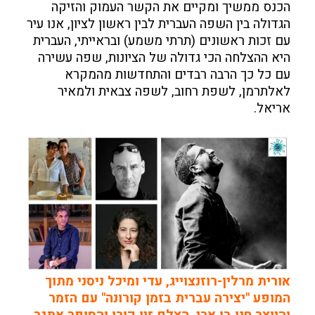
הכנס ממשיך ומקיים את הקשר העמוק והזיקה
הגדולה בין השפה העברית לבין ראשון לציון, אנו עיר
עם זכות ראשונים (תרתי משמע) ובראייתי, העברית
היא ההצלחה הכי גדולה של הציונות, שפה עשירה
עם כל כך הרבה רבדים והתחדשות מהמקרא
לאלתרמן, לשפת רחוב, לשפה צבאית ולמאיר
אריאל.
אורית מרלין-רוזנצוייג, עדי ומיכל ניסני מתוך
המופע "יצירה עברית בזמן קורונה" עם הזמר