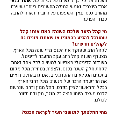
והשנה אנו כל כך נרגשים על זכייתו של
אהוד בנאי
אחד היוצרים ואנשי המילה החשובים ביותר ששיריו
מהווים נכסי צאן והשפעתו על החברה ראויה להרבה
כבוד והערכה.
מי קהל היעד שלכם השנה? האם אותו קהל
שמורגל להגיע בהמוניו או שאתם פונים גם
לקהלים חדשים?
לקהל הרב שפוקד את הכנס מדי שנה מכל הארץ,
מצטרף השנה קהל רחב עקב המעבר לדיגיטל.
השידור הדיגיטלי מאפשר למעשה לכל אחד ואחת
לקחת חלק השנה בכנס, ולצפות בנוחיות מכל מקום
בתכנים הנפלאים וההטרוגניים. אנחנו בהחלט רואים
את ההרשמה הרבה של אנשים מכל רחבי הארץ
בכלל ומראשון לציון בפרט, קהל מגוון ורחב שנרשם
לכנס מעצם היותו חוצה כל מגזר, מין ודת ופונה
לכולם.
מהי המלצתך לתושבי העיר לקראת הכנס?