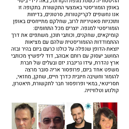
ההיסטוריה כשנת מגפת הקורונה, באה לידי ביטוי
באופן הומוריסטי באמצעי התקשורת. בתקופה זו
אנו נחשפים לקריקטורות, סרטונים, בדיחות
ותוכניות סאטיריות לרוב, שחלקם מתייחסים באופן
הומוריסטי למגפה. יוצרים מכל התחומים:
קומיקאים, שחקנים, וכותבי תוכן, משתפים את דרך
ההתמודדות ההומוריסטית שלהם עם מציאות
יוצאת-הדופן שנפלה על כולנו כרעם ביום בהיר ובזה
המושב יעסוק עם רותם אבוהב, דוד ליפשיץ מכותבי
ארץ נהדרת, עידו גרינברג יזם ובעלים של חברת
משפט אחד ביום, פרופסור אריה סובר מרצה
להומור וחשיבה חיובית כדרך חיים, שחקן, מחזאי,
תסריטאי, במאי ופרופסור חבר לתקשורת, תיאטרון,
קולנוע וטלוויזיה.