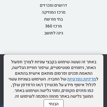
דרושים ומכרזים
מרכז המוזיקה
בתי מורשת
מרכז 360
גינה לתושב
rss
מדיניות פרטיות
מפת אתר
צור קשר
כותר ראשון
באתר זה נעשה שימוש בקבצי עוגיות לצורך תפעול
הצהרת נגישות
האתר, ניתוחים סטטיסטיים, שיפור חוויית הגלישה,
התאמת תכנים ופרסום מותאם אישית בהתאם
דרונט
ל
מדיניות הפרטיות
של החברה. השימוש בעוגיות עשוי
דיגיטל
לכלול איסוף מידע על מכשירך ו/או הדפדפן שלך,
-
כמו מזהים מקוונים, נתוני גלישה ושימוש באתר.
בניית
המשך גלישה באתר מהווה הסכמה לשימוש זה.
אתרים,
הבנתי
בניית