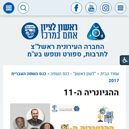
דרושים
ומכרזים
חופש
המידע
החברה העירונית ראשל"צ
לתרבות, ספורט ונופש בע"מ
דבר
ראש
העיר
עמוד הבית
>
"לשון ראשון" - כנס השפה
>
כנס השפה העברית
דבר
המנכ"ל
2017
ההגיונריה ה-11
דירקטוריון
החברה
צור
קשר